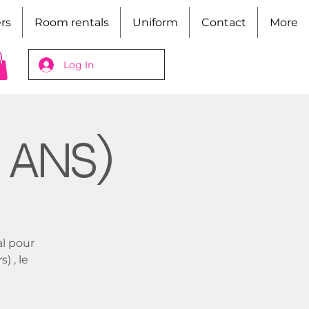
rs
Room rentals
Uniform
Contact
More
Log In
 ans)
al pour
) , le